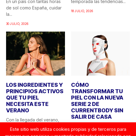
En un país con tantas horas
temporada las tendencias...
de sol como España, cuidar
18 JULIO, 2026
la...
30 JULIO, 2026
LOS INGREDIENTES Y
CÓMO
PRINCIPIOS ACTIVOS
TRANSFORMAR TU
QUE TU PIEL
PIEL CON LA NUEVA
NECESITA ESTE
SERIE 2 DE
VERANO
CURRENTBODY SIN
SALIR DE CASA
Con la llegada del verano,
las necesidades de la piel
¿Quién no ha soñado alguna
Este sitio web utiliza cookies propias y de terceros para
cambian. La...
vez con tener acceso a los