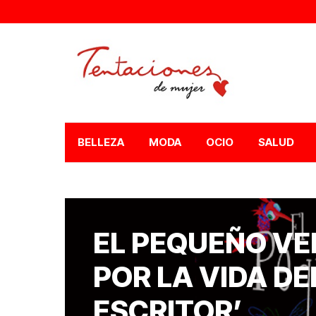
BELLEZA
MODA
OCIO
SALUD
EL PEQUEÑO VE
POR LA VIDA D
ESCRITOR’