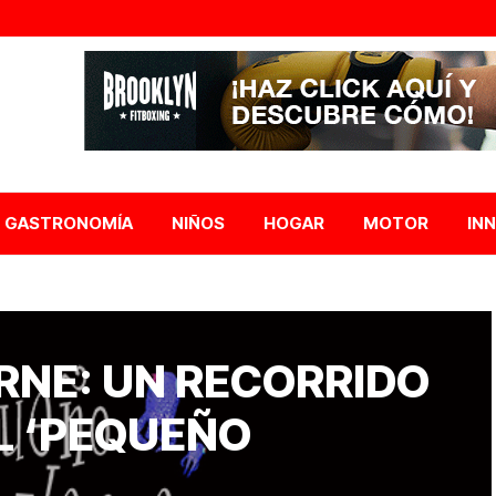
GASTRONOMÍA
NIÑOS
HOGAR
MOTOR
IN
RNE: UN RECORRIDO
EL ‘PEQUEÑO