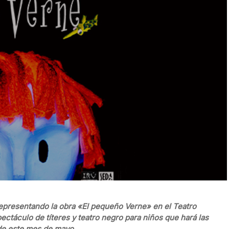
presentando la obra «El pequeño Verne» en el Teatro
pectáculo de títeres y teatro negro para niños que hará las
 de este mes de mayo.