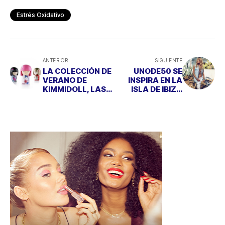
Estrés Oxidativo
ANTERIOR
SIGUIENTE
LA COLECCIÓN DE
UNODE50 SE
VERANO DE
INSPIRA EN LA
KIMMIDOLL, LAS
ISLA DE IBIZA
MUÑECAS
PARA SU ÚLTIMA
ORIENTALES DE
COLECCIÓN
MODA