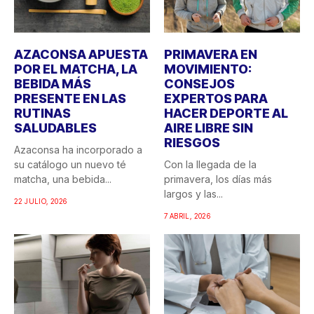
AZACONSA APUESTA
PRIMAVERA EN
POR EL MATCHA, LA
MOVIMIENTO:
BEBIDA MÁS
CONSEJOS
PRESENTE EN LAS
EXPERTOS PARA
RUTINAS
HACER DEPORTE AL
SALUDABLES
AIRE LIBRE SIN
RIESGOS
Azaconsa ha incorporado a
su catálogo un nuevo té
Con la llegada de la
matcha, una bebida...
primavera, los días más
largos y las...
22 JULIO, 2026
7 ABRIL, 2026