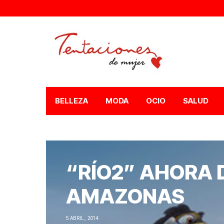
BELLEZA
MODA
OCIO
SALUD
“RÍO2” AHORA 
AMAZONAS
5 ABRIL, 2014