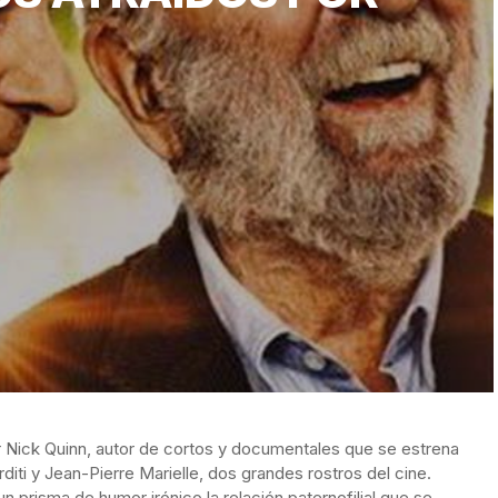
or Nick Quinn, autor de cortos y documentales que se estrena
diti y Jean-Pierre Marielle, dos grandes rostros del cine.
n prisma de humor irónico la relación paternofilial que se