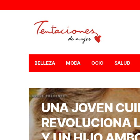
BELLEZA
MODA
OCIO
SALUD
UNA JOVEN CU
REVOLUCIONA L
Y UN HIJO AMB