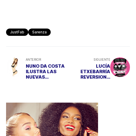
JustFab
Sarenza
ANTERIOR
SIGUIENTE
NUNO DA COSTA
LUCÍA
ILUSTRA LAS
ETXEBARRÍA
NUEVAS
REVERSIONA
PROPUESTAS DE
CUENTOS
TRIUMPH
CLÁSICOS CON
SU HIJA ALLEGRA