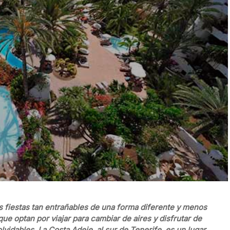
 fiestas tan entrañables de una forma diferente y menos
ue optan por viajar para cambiar de aires y disfrutar de
vidables. La Costa Adeje, al sur de Tenerife, es un lugar