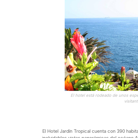
El hotel está rodeado de unos espe
visitan
El Hotel Jardín Tropical cuenta con 390 habit
inolvidables vistas panorámicas del océano A