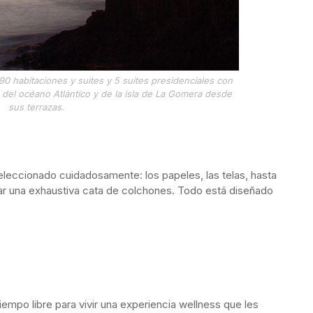
90 habitaciones y suites y 5 suites presidenciales con
 del océano Atlántico y de la isla de La Gomera desde
sus terrazas.
eleccionado cuidadosamente: los papeles, las telas, hasta
zar una exhaustiva cata de colchones. Todo está diseñado
empo libre para vivir una experiencia wellness que les