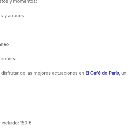
ustos y momentos:
s y arroces
áneo
terránea
disfrutar de las mejores actuaciones en
El Café de París
,
un
incluido: 150 €.