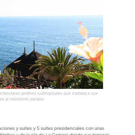
ctaculares jardines subtropicales que traslada a sus
tes al mismísimo paraíso.
aciones y suites y 5 suites presidenciales
con unas
tlántico y de la isla de La Gomera desde sus terrazas.