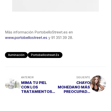
Más información PortobelloStreet.es en
www.portobellostreet.es
y 91 351 39 28.
Iluminación
Portobellostreet.es
ANTERIOR
SIGUIENTE
MIMA TU PIEL
CHAYO
CON LOS
MOHEDANO MÁS
TRATAMIENTOS
PREOCUPADA
ECOLÓGICOS DE
POR EL TRABAJO
ORGANIC
DE SU MADRE QUE
SKINCARE
POR SU SALUD