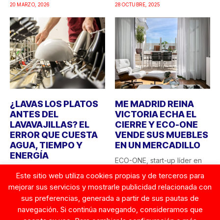
20 MARZO, 2026
28 OCTUBRE, 2025
¿LAVAS LOS PLATOS
ME MADRID REINA
ANTES DEL
VICTORIA ECHA EL
LAVAVAJILLAS? EL
CIERRE Y ECO-ONE
ERROR QUE CUESTA
VENDE SUS MUEBLES
AGUA, TIEMPO Y
EN UN MERCADILLO
ENERGÍA
ECO-ONE, start-up líder en
Lavar los platos a mano
sostenibilidad hotelera en
Este sitio web utiliza cookies propias y de terceros para
antes de introducirlos en el
España, sorprende con una
mejorar sus servicios y mostrarle publicidad relacionada con
lavavajillas sigue...
acción...
23 AGOSTO, 2025
sus preferencias, generada a partir de sus pautas de
26 AGOSTO, 2025
navegación. Si continúa navegando, consideramos que