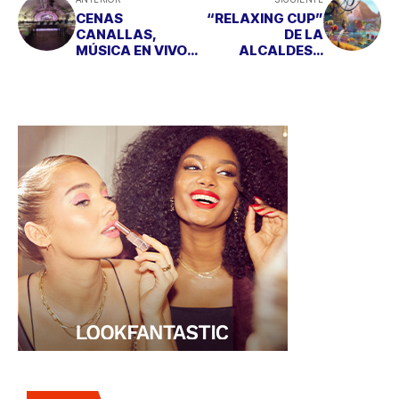
CENAS
“RELAXING CUP”
CANALLAS,
DE LA
MÚSICA EN VIVO Y
ALCALDESA
TALLERES DE GIN
APARECE EN
TONIC EN OLIVER
“LLUVIA DE
CLUB
ALBÓNDIGAS 2”