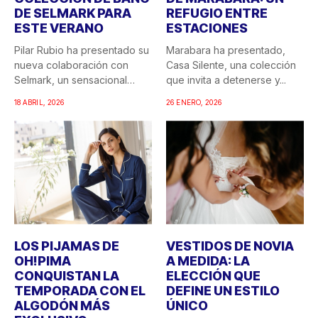
DE SELMARK PARA
REFUGIO ENTRE
ESTE VERANO
ESTACIONES
Pilar Rubio ha presentado su
Marabara ha presentado,
nueva colaboración con
Casa Silente, una colección
Selmark, un sensacional
que invita a detenerse y...
doble...
18 ABRIL, 2026
26 ENERO, 2026
LOS PIJAMAS DE
VESTIDOS DE NOVIA
OH!PIMA
A MEDIDA: LA
CONQUISTAN LA
ELECCIÓN QUE
TEMPORADA CON EL
DEFINE UN ESTILO
ALGODÓN MÁS
ÚNICO