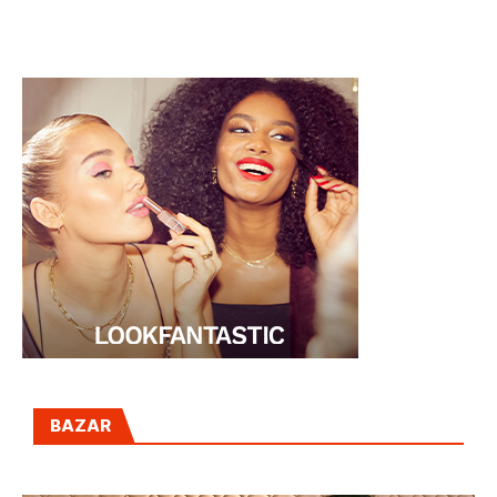
MITAD DE
TALLERES DE GIN
CALORÍAS
TONIC EN OLIVER
CLUB
BAZAR