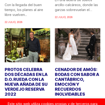
Con la llegada del buen
arcillo-calcáreos, donde las
tiempo, los planes al aire
garzas sobrevuelan el
libre vuelven...
recuerdo...
22 JULIO, 2026
22 JULIO, 2026
PROTOS CELEBRA
CENADOR DE AMÓS:
DOS DÉCADAS EN LA
BODAS CON SABOR A
D.O. RUEDA CON LA
CANTÁBRICO,
NUEVA AÑADA DE SU
EMOCIÓN Y
VERDEJO RESERVA
RECUERDOS
2022
INOLVIDABLES
Bodegas Protos celebra
Durante años, cuando
Este sitio web utiliza cookies propias y de terceros para