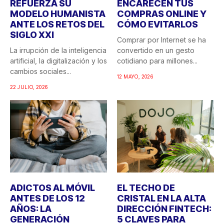
REFUERZA SU
ENCARECEN TUS
MODELO HUMANISTA
COMPRAS ONLINE Y
ANTE LOS RETOS DEL
CÓMO EVITARLOS
SIGLO XXI
Comprar por Internet se ha
La irrupción de la inteligencia
convertido en un gesto
artificial, la digitalización y los
cotidiano para millones...
cambios sociales...
12 MAYO, 2026
22 JULIO, 2026
ADICTOS AL MÓVIL
EL TECHO DE
ANTES DE LOS 12
CRISTAL EN LA ALTA
AÑOS: LA
DIRECCIÓN FINTECH:
GENERACIÓN
5 CLAVES PARA