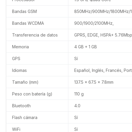
Bandas GSM
850MHz/900MHz/1800MHz/
Bandas WCDMA
900/1900/2100MHz,
Transferencia de datos
GPRS, EDGE, HSPA+ 5.76Mb
Memoria
4 GB + 1 GB
GPS
Sí
Idiomas
Español, Inglés, Francés, Por
Tamaño (mm)
137.5 x 67.5 x 7.8mm
Peso con batería (g)
110 g
Bluetooth
4.0
Flash cámara
Sí
WiFi
Sí