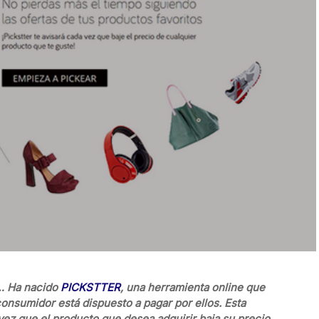
sa… Ha nacido
PICKSTTER
, una herramienta online que
consumidor está dispuesto a pagar por ellos. Esta
 vez que el producto que desea adquirir baja su precio