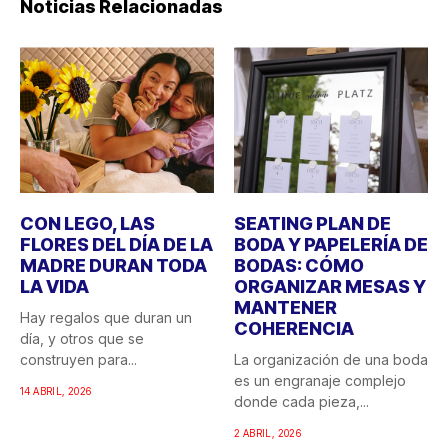
Noticias Relacionadas
CON LEGO, LAS
SEATING PLAN DE
FLORES DEL DÍA DE LA
BODA Y PAPELERÍA DE
MADRE DURAN TODA
BODAS: CÓMO
LA VIDA
ORGANIZAR MESAS Y
MANTENER
Hay regalos que duran un
COHERENCIA
día, y otros que se
construyen para...
La organización de una boda
es un engranaje complejo
14 ABRIL, 2026
donde cada pieza,...
2 ABRIL, 2026