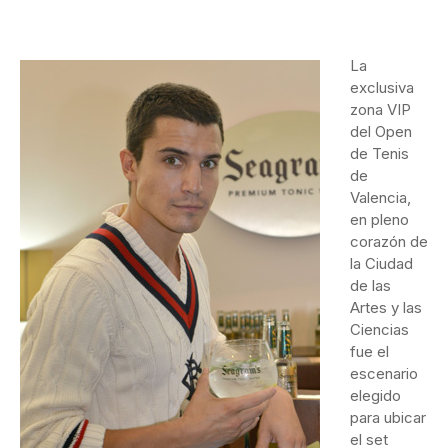
La
exclusiva
zona VIP
del Open
de Tenis
de
Valencia,
en pleno
corazón de
la Ciudad
de las
Artes y las
Ciencias
fue el
escenario
elegido
para ubicar
el set