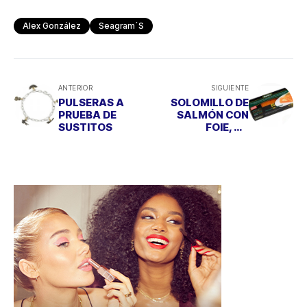
Alex González
Seagram´s
ANTERIOR
SIGUIENTE
PULSERAS A
SOLOMILLO DE
PRUEBA DE
SALMÓN CON
SUSTITOS
FOIE, UN
APERITIVO
GOURMET DE
MARTIKO