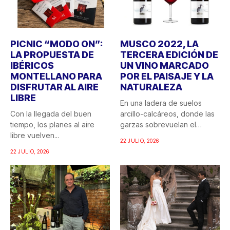
PICNIC “MODO ON”:
MUSCO 2022, LA
LA PROPUESTA DE
TERCERA EDICIÓN DE
IBÉRICOS
UN VINO MARCADO
MONTELLANO PARA
POR EL PAISAJE Y LA
DISFRUTAR AL AIRE
NATURALEZA
LIBRE
En una ladera de suelos
Con la llegada del buen
arcillo-calcáreos, donde las
tiempo, los planes al aire
garzas sobrevuelan el
libre vuelven...
recuerdo...
22 JULIO, 2026
22 JULIO, 2026