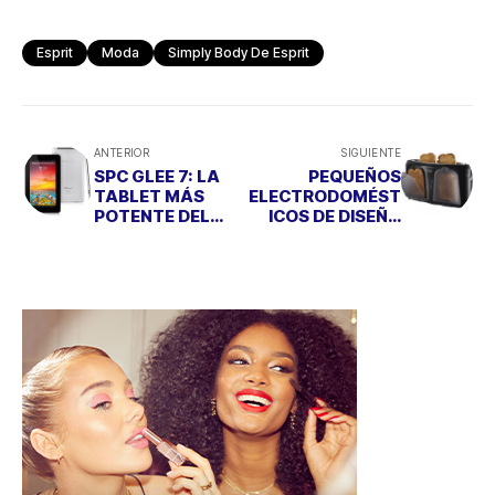
Esprit
Moda
Simply Body De Esprit
ANTERIOR
SIGUIENTE
SPC GLEE 7: LA
PEQUEÑOS
TABLET MÁS
ELECTRODOMÉST
POTENTE DEL
ICOS DE DISEÑO
MERCADO POR
PARA UN
MENOS DE 100 €
DESAYUNO
PERFECTO