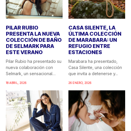
PILAR RUBIO
CASA SILENTE, LA
PRESENTA LA NUEVA
ÚLTIMA COLECCIÓN
COLECCIÓN DE BAÑO
DE MARABARA: UN
DE SELMARK PARA
REFUGIO ENTRE
ESTE VERANO
ESTACIONES
Pilar Rubio ha presentado su
Marabara ha presentado,
nueva colaboración con
Casa Silente, una colección
Selmark, un sensacional
que invita a detenerse y...
doble...
18 ABRIL, 2026
26 ENERO, 2026