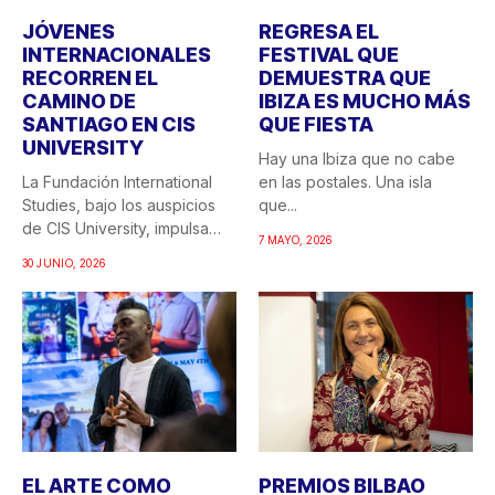
JÓVENES
REGRESA EL
INTERNACIONALES
FESTIVAL QUE
RECORREN EL
DEMUESTRA QUE
CAMINO DE
IBIZA ES MUCHO MÁS
SANTIAGO EN CIS
QUE FIESTA
UNIVERSITY
Hay una Ibiza que no cabe
La Fundación International
en las postales. Una isla
Studies, bajo los auspicios
que...
de CIS University, impulsa
7 MAYO, 2026
una...
30 JUNIO, 2026
EL ARTE COMO
PREMIOS BILBAO