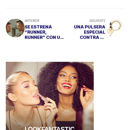
ANTERIOR
SIGUIENTE
SE ESTRENA
UNA PULSERA
“RUNNER,
ESPECIAL
RUNNER” CON UN
CONTRA EL
MANO A MANO
CÁNCER DE
ENTRE JUSTIN
MAMA
TIMBERLAKE Y
BEN AFFLECK