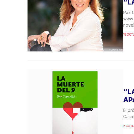
“L
Paz C
www.p
novela
15 OCT
“L
AP
El pr
Caste
2 OCTU