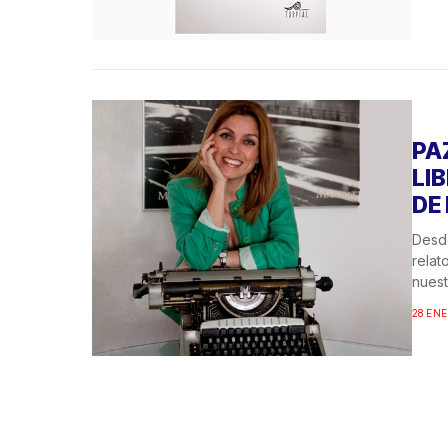
PA
LI
DE
Desd
relat
nuest
28 ENE