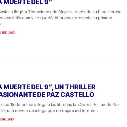
A MUERTE DEL 9”
astelló llegó a Tentaciones de Mujer a través de su blog literario
azcastello.com y se quedó. Ahora nos presenta su primera
...
UBRE, 2013
A MUERTE DEL 9”, UN THRILLER
ASIONANTE DE PAZ CASTELLÓ
óximo 15 de octubre llega a las librerías la «Opera Prima» de Paz
lló, una novela de intriga que no dejará indiferente...
BRE, 2013