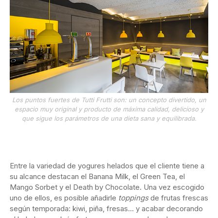
Los puntos fuertes de Tutti Frutti son: un concepto divertido, un
espacio muy original y producto de máxima calidad, delicioso y
que sigue los parámetros de una dieta sana y equilibrada.
Entre la variedad de yogures helados que el cliente tiene a
su alcance destacan el Banana Milk, el Green Tea, el
Mango Sorbet y el Death by Chocolate. Una vez escogido
uno de ellos, es posible añadirle
toppings
de frutas frescas
según temporada: kiwi, piña, fresas… y acabar decorando