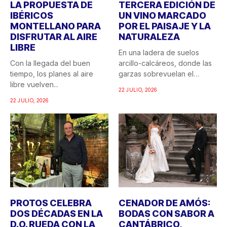
LA PROPUESTA DE
TERCERA EDICIÓN DE
IBÉRICOS
UN VINO MARCADO
MONTELLANO PARA
POR EL PAISAJE Y LA
DISFRUTAR AL AIRE
NATURALEZA
LIBRE
En una ladera de suelos
Con la llegada del buen
arcillo-calcáreos, donde las
tiempo, los planes al aire
garzas sobrevuelan el
libre vuelven...
recuerdo...
22 JULIO, 2026
22 JULIO, 2026
PROTOS CELEBRA
CENADOR DE AMÓS:
DOS DÉCADAS EN LA
BODAS CON SABOR A
D.O. RUEDA CON LA
CANTÁBRICO,