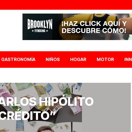
GASTRONOMÍA
NIÑOS
HOGAR
MOTOR
IN
CARLOS HIPÓLITO
 CRÉDITO”