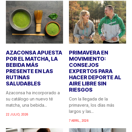
AZACONSA APUESTA
PRIMAVERA EN
POR EL MATCHA, LA
MOVIMIENTO:
BEBIDA MÁS
CONSEJOS
PRESENTE EN LAS
EXPERTOS PARA
RUTINAS
HACER DEPORTE AL
SALUDABLES
AIRE LIBRE SIN
RIESGOS
Azaconsa ha incorporado a
su catálogo un nuevo té
Con la llegada de la
matcha, una bebida...
primavera, los días más
largos y las...
22 JULIO, 2026
7 ABRIL, 2026