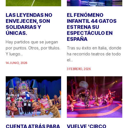
LAS LEYENDAS NO
EL FENÓMENO
ENVEJECEN, SON
INFANTIL 44 GATOS
SOLIDARIAS Y
ESTRENA SU
ÚNICAS.
ESPECTÁCULO EN
ESPAÑA
Hay partidos que se juegan
por puntos. Otros, por títulos.
Tras su éxito en Italia, donde
Y luego...
ha recorrido teatros de todo
el...
14 JUNIO, 2026
3 FEBRERO, 2026
CUENTA ATRÁS PARA
VUELVE ‘CIRCO