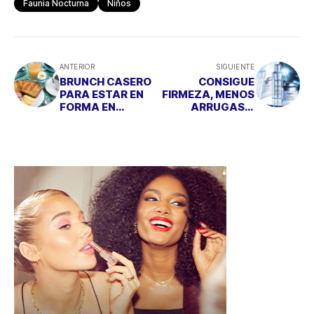
Faunia Nocturna
Niños
ANTERIOR
SIGUIENTE
BRUNCH CASERO
CONSIGUE
PARA ESTAR EN
FIRMEZA, MENOS
FORMA EN
ARRUGAS Y
VACACIONES
FUERA MANCHAS
CON UN SOLO
TRATAMIENTO