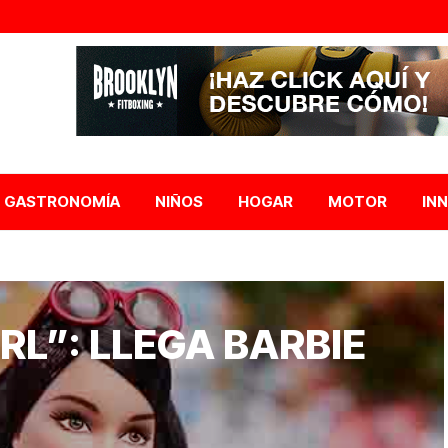
GASTRONOMÍA
NIÑOS
HOGAR
MOTOR
IN
IRL”: LLEGA BARBIE