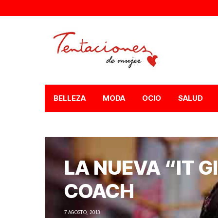
BELLEZA
MODA
OCIO
SALUD
LA NUEVA “IT G
COACH
7 AGOSTO, 2013