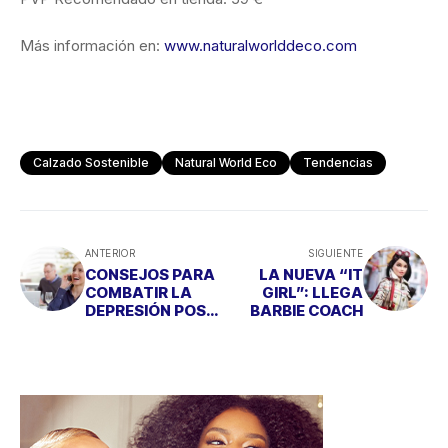
Más información en:
www.naturalworlddeco.com
Calzado Sostenible
Natural World Eco
Tendencias
ANTERIOR
SIGUIENTE
CONSEJOS PARA
LA NUEVA “IT
COMBATIR LA
GIRL”: LLEGA
DEPRESIÓN POST-
BARBIE COACH
VACACIONAL