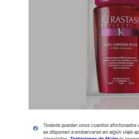
Todavía quedan unos cuantos afortunados q
se disponen a embarcarse en algún viaje apa
agraciados,
Tentaciones de Mujer
te propon