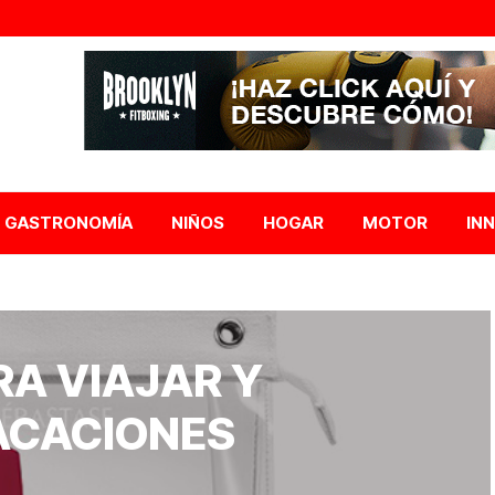
GASTRONOMÍA
NIÑOS
HOGAR
MOTOR
IN
A VIAJAR Y
ACACIONES