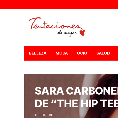
BELLEZA
MODA
OCIO
SALUD
SARA CARBONE
DE “THE HIP TE
18 JULIO, 2013