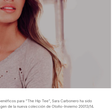
enéficos para “The Hip Tee”, Sara Carbonero ha sido
magen de la nueva colección de Otoño-Invierno 20013/14.