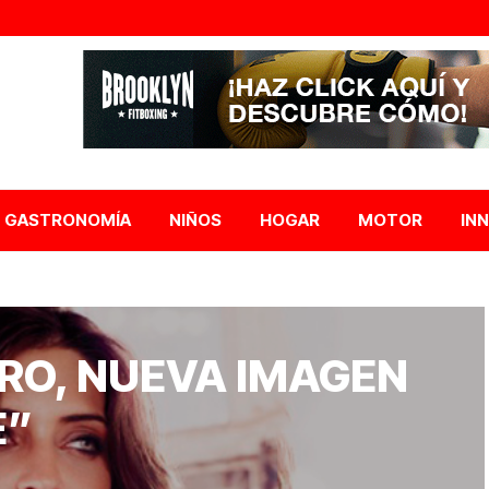
GASTRONOMÍA
NIÑOS
HOGAR
MOTOR
IN
RO, NUEVA IMAGEN
E”