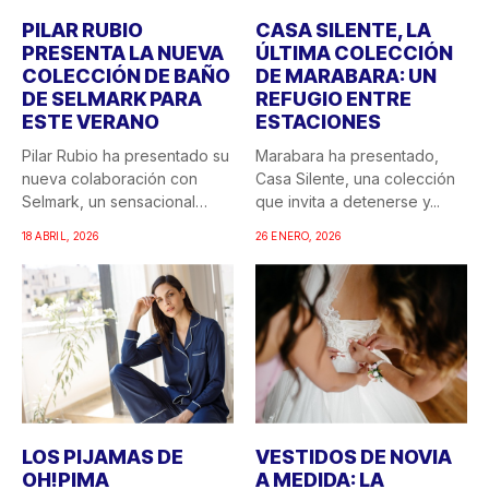
PILAR RUBIO
CASA SILENTE, LA
PRESENTA LA NUEVA
ÚLTIMA COLECCIÓN
COLECCIÓN DE BAÑO
DE MARABARA: UN
DE SELMARK PARA
REFUGIO ENTRE
ESTE VERANO
ESTACIONES
Pilar Rubio ha presentado su
Marabara ha presentado,
nueva colaboración con
Casa Silente, una colección
Selmark, un sensacional
que invita a detenerse y...
doble...
18 ABRIL, 2026
26 ENERO, 2026
LOS PIJAMAS DE
VESTIDOS DE NOVIA
OH!PIMA
A MEDIDA: LA