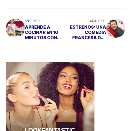
ANTERIOR
SIGUIENTE
APRENDE A
ESTRENOS: UNA
COCINAR EN 10
COMEDIA
MINUTOS CON
FRANCESA DEL
LOS VÍDEOS DE
PROTAGONISTA
COCINAVINO.COM
DE “BIENVENIDOS
AL NORTE”