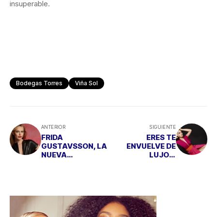
insuperable.
Bodegas Torres
Viña Sol
ANTERIOR
SIGUIENTE
FRIDA
ERES TE
GUSTAVSSON, LA
ENVUELVE DE
NUEVA
LUJO Y
EMBAJADORA DE
SOFISTICACIÓN
MAYBELLINE NEW
ESTE VERANO
YORK