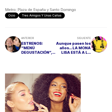
Metro: Plaza de España y Santo Domingo
Ocio
Tres Amigos Y Unas Cañas
ANTERIOR
SIGUIENTE
ESTRENOS:
Aunque pasen los
“MENÚ
años… LA MONA
DEGUSTACIÓN”,
LISA ESTÁ A LA
UNA COMEDIA
ÚLTIMA MODA
ROMÁNTICA Y
SOBRE TODO
GASTRONÓMICA