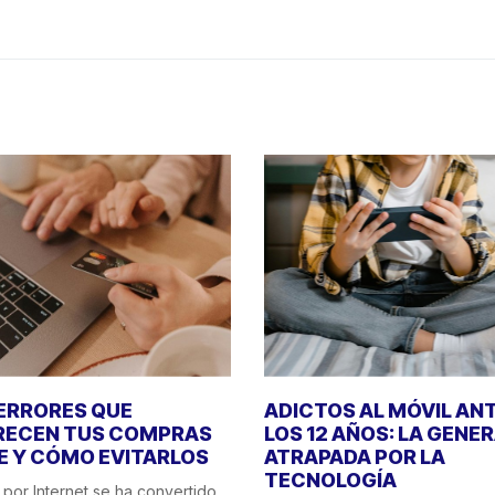
 ERRORES QUE
ADICTOS AL MÓVIL AN
RECEN TUS COMPRAS
LOS 12 AÑOS: LA GENE
E Y CÓMO EVITARLOS
ATRAPADA POR LA
TECNOLOGÍA
por Internet se ha convertido