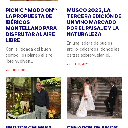
PICNIC “MODO ON”:
MUSCO 2022, LA
LA PROPUESTA DE
TERCERA EDICIÓN DE
IBÉRICOS
UN VINO MARCADO
MONTELLANO PARA
POR EL PAISAJE Y LA
DISFRUTAR AL AIRE
NATURALEZA
LIBRE
En una ladera de suelos
Con la llegada del buen
arcillo-calcáreos, donde las
tiempo, los planes al aire
garzas sobrevuelan el
libre vuelven...
recuerdo...
22 JULIO, 2026
22 JULIO, 2026
PROTOS CELEBRA
CENADOR DE AMÓS: