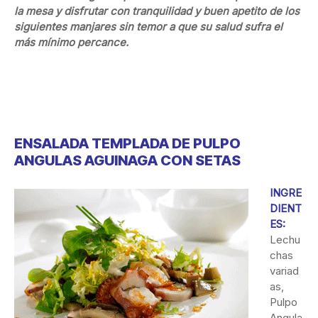
la mesa y disfrutar con tranquilidad y buen apetito de los
siguientes manjares sin temor a que su salud sufra el
más mínimo percance.
ENSALADA TEMPLADA DE PULPO
ANGULAS AGUINAGA CON SETAS
INGRE
DIENT
ES:
Lechu
chas
variad
as,
Pulpo
Angula