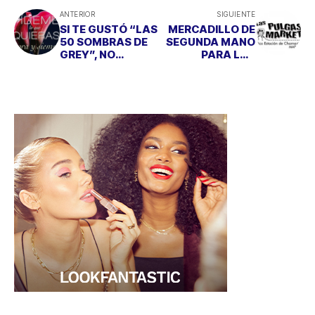
ANTERIOR
SIGUIENTE
SI TE GUSTÓ “LAS
MERCADILLO DE
50 SOMBRAS DE
SEGUNDA MANO
GREY”, NO
PARA LOS
PUEDES
AMANTES DE LAS
PERDERTE
COMPRAS
“PÍDEME LO QUE
QUIERAS”