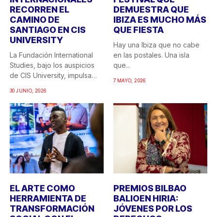
RECORREN EL
DEMUESTRA QUE
CAMINO DE
IBIZA ES MUCHO MÁS
SANTIAGO EN CIS
QUE FIESTA
UNIVERSITY
Hay una Ibiza que no cabe
La Fundación International
en las postales. Una isla
Studies, bajo los auspicios
que...
de CIS University, impulsa
7 MAYO, 2026
una...
30 JUNIO, 2026
EL ARTE COMO
PREMIOS BILBAO
HERRAMIENTA DE
BALIOEN HIRIA:
TRANSFORMACIÓN
JÓVENES POR LOS