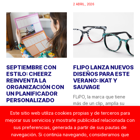
2 ABRIL, 2026
SEPTIEMBRE CON
FLIPO LANZA NUEVOS
ESTILO: CHEERZ
DISEÑOS PARA ESTE
REINVENTA LA
VERANO: IKAT Y
ORGANIZACIÓN CON
SAUVAGE
UN PLANIFICADOR
FLiPO, la marca que tiene
PERSONALIZADO
más de un clip, amplía su
El final del verano siempre
colección...
Este sitio web utiliza cookies propias y de terceros para
trae consigo esa sensación
mejorar sus servicios y mostrarle publicidad relacionada con
23 JUNIO, 2025
de “vuelta a...
sus preferencias, generada a partir de sus pautas de
26 AGOSTO, 2025
navegación. Si continúa navegando, consideramos que