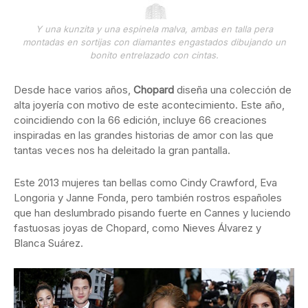
Y una kunzita y una espinela malva, ambas en talla pera
montadas en sortijas con diamantes engastados dibujando un
bonito entrelazado con cintas.
Desde hace varios años,
Chopard
diseña una colección de
alta joyería con motivo de este acontecimiento. Este año,
coincidiendo con la 66 edición, incluye 66 creaciones
inspiradas en las grandes historias de amor con las que
tantas veces nos ha deleitado la gran pantalla.
Este 2013 mujeres tan bellas como Cindy Crawford, Eva
Longoria y Janne Fonda, pero también rostros españoles
que han deslumbrado pisando fuerte en Cannes y luciendo
fastuosas joyas de Chopard, como Nieves Álvarez y
Blanca Suárez.