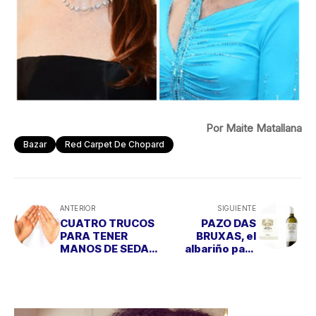
Por Maite Matallana
Bazar
Red Carpet De Chopard
ANTERIOR
SIGUIENTE
CUATRO TRUCOS
PAZO DAS
PARA TENER
BRUXAS, el
MANOS DE SEDA
albariño para
POR POCO
refrescar tus
DINERO
veladas del
verano