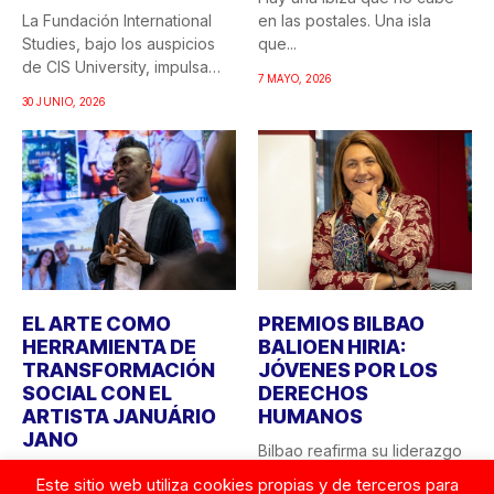
La Fundación International
en las postales. Una isla
Studies, bajo los auspicios
que...
de CIS University, impulsa
7 MAYO, 2026
una...
30 JUNIO, 2026
EL ARTE COMO
PREMIOS BILBAO
HERRAMIENTA DE
BALIOEN HIRIA:
TRANSFORMACIÓN
JÓVENES POR LOS
SOCIAL CON EL
DERECHOS
ARTISTA JANUÁRIO
HUMANOS
JANO
Bilbao reafirma su liderazgo
CIS University y la Fundación
como ciudad comprometida
Este sitio web utiliza cookies propias y de terceros para