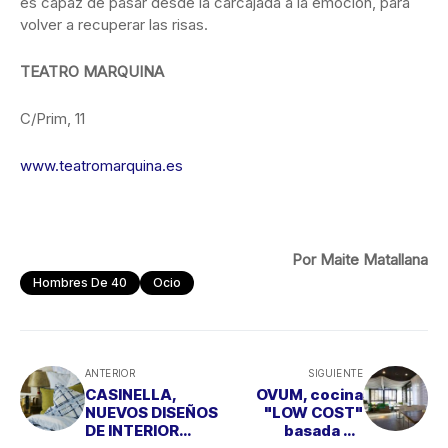
es capaz de pasar desde la carcajada a la emoción, para
volver a recuperar las risas.
TEATRO MARQUINA
C/Prim, 11
www.teatromarquina.es
Por Maite Matallana
Hombres De 40
Ocio
ANTERIOR
SIGUIENTE
CASINELLA,
OVUM, cocina
NUEVOS DISEÑOS
"LOW COST"
DE INTERIOR
basada en