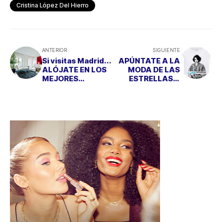
Cristina López Del Hierro
ANTERIOR
SIGUIENTE
Si visitas Madrid...
APÚNTATE A LA
ALÓJATE EN LOS
MODA DE LAS
MEJORES
ESTRELLAS Y
APARTAMENTOS
PONTE
DE LA CAPITAL
FLAMENCA