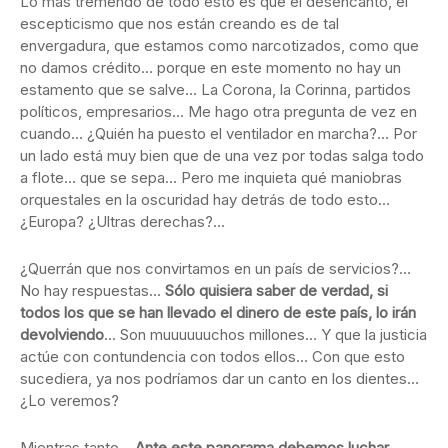
Lo más tremendo de todo esto es que el desencanto, el
escepticismo que nos están creando es de tal
envergadura, que estamos como narcotizados, como que
no damos crédito… porque en este momento no hay un
estamento que se salve… La Corona, la Corinna, partidos
políticos, empresarios… Me hago otra pregunta de vez en
cuando… ¿Quién ha puesto el ventilador en marcha?… Por
un lado está muy bien que de una vez por todas salga todo
a flote… que se sepa… Pero me inquieta qué maniobras
orquestales en la oscuridad hay detrás de todo esto…
¿Europa? ¿Ultras derechas?…
¿Querrán que nos convirtamos en un país de servicios?…
No hay respuestas…
Sólo quisiera saber de verdad, si
todos los que se han llevado el dinero de este país, lo irán
devolviendo
… Son muuuuuuchos millones… Y que la justicia
actúe con contundencia con todos ellos… Con que esto
sucediera, ya nos podríamos dar un canto en los dientes…
¿Lo veremos?
Mientras tanto…
Ante este panorama debemos luchar
,