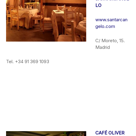
LO
www.santarcan
gelo.com
C/ Moreto, 15.
Madrid
Tel. +34 91 369 1093
CAFÉ OLIVER