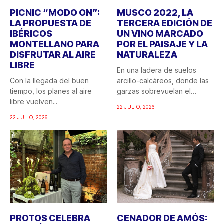
PICNIC “MODO ON”:
MUSCO 2022, LA
LA PROPUESTA DE
TERCERA EDICIÓN DE
IBÉRICOS
UN VINO MARCADO
MONTELLANO PARA
POR EL PAISAJE Y LA
DISFRUTAR AL AIRE
NATURALEZA
LIBRE
En una ladera de suelos
Con la llegada del buen
arcillo-calcáreos, donde las
tiempo, los planes al aire
garzas sobrevuelan el
libre vuelven...
recuerdo...
22 JULIO, 2026
22 JULIO, 2026
PROTOS CELEBRA
CENADOR DE AMÓS: