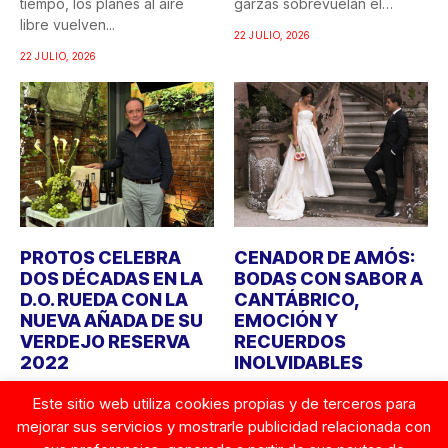
tiempo, los planes al aire
garzas sobrevuelan el
libre vuelven...
recuerdo...
22 JULIO, 2026
22 JULIO, 2026
PROTOS CELEBRA
CENADOR DE AMÓS:
DOS DÉCADAS EN LA
BODAS CON SABOR A
D.O. RUEDA CON LA
CANTÁBRICO,
NUEVA AÑADA DE SU
EMOCIÓN Y
VERDEJO RESERVA
RECUERDOS
2022
INOLVIDABLES
Bodegas Protos celebra
Durante años, cuando
Este sitio web utiliza cookies propias y de terceros para
este año el 20º aniversario
alguien imaginaba una boda,
mejorar sus servicios y mostrarle publicidad relacionada con
de su llegada a...
la atención se centraba en...