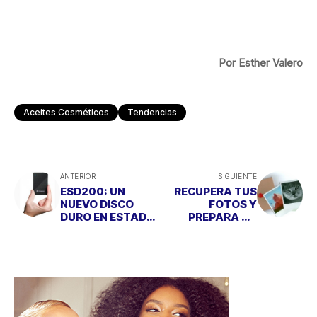
Por Esther Valero
Aceites Cosméticos
Tendencias
ANTERIOR
SIGUIENTE
ESD200: UN
RECUPERA TUS
NUEVO DISCO
FOTOS Y
DURO EN ESTADO
PREPARA UN
SÓLIDO PORTÁTIL
ORIGINAL
REGALO