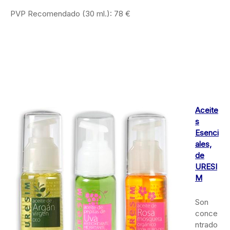
PVP Recomendado (30 ml.): 78 €
Aceite
s
Esenci
ales,
de
URESI
M
Son
conce
ntrado