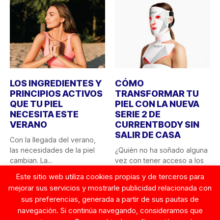
LOS INGREDIENTES Y
CÓMO
PRINCIPIOS ACTIVOS
TRANSFORMAR TU
QUE TU PIEL
PIEL CON LA NUEVA
NECESITA ESTE
SERIE 2 DE
VERANO
CURRENTBODY SIN
SALIR DE CASA
Con la llegada del verano,
las necesidades de la piel
¿Quién no ha soñado alguna
cambian. La...
vez con tener acceso a los
tratamientos...
Este sitio web utiliza cookies propias y de terceros para
17 JULIO, 2026
mejorar sus servicios y mostrarle publicidad relacionada con
12 JUNIO, 2026
sus preferencias, generada a partir de sus pautas de
navegación. Si continúa navegando, consideramos que
© Copyright 2026. Tentaciones de Mujer.