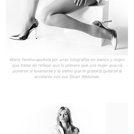
Mario Testino apuesta por unas fotografías en blanco y negro
que tratan de reflejar que lo primero que una mujer querría
ponerse al levantarse y lo último que le gustaría quitarse al
acostarse son sus Stuart Weitzman.