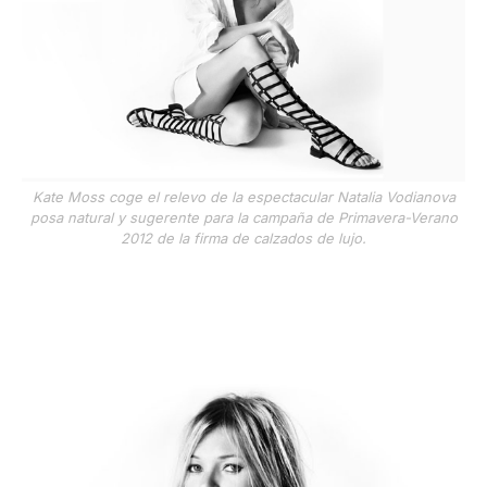
Kate Moss coge el relevo de la espectacular Natalia Vodianova
posa natural y sugerente para la campaña de Primavera-Verano
2012 de la firma de calzados de lujo.