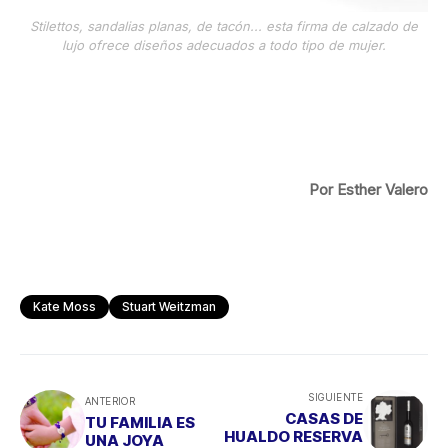
Stilettos, sandalias planas, de tacón... esta firma de calzado de
lujo ofrece diseños adecuados a todo tipo de mujer.
Por Esther Valero
Kate Moss
Stuart Weitzman
SIGUIENTE
ANTERIOR
CASAS DE
TU FAMILIA ES
HUALDO RESERVA
UNA JOYA