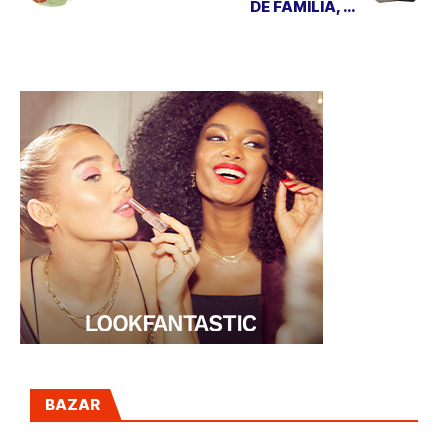
DE FAMILIA, un
`coupage´de lujo
para estas
fiestas
BAZAR