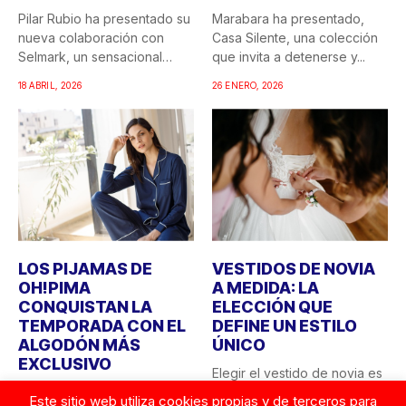
Pilar Rubio ha presentado su
Marabara ha presentado,
nueva colaboración con
Casa Silente, una colección
Selmark, un sensacional
que invita a detenerse y...
doble...
18 ABRIL, 2026
26 ENERO, 2026
LOS PIJAMAS DE
VESTIDOS DE NOVIA
OH!PIMA
A MEDIDA: LA
CONQUISTAN LA
ELECCIÓN QUE
TEMPORADA CON EL
DEFINE UN ESTILO
ALGODÓN MÁS
ÚNICO
EXCLUSIVO
Elegir el vestido de novia es
En el universo de la moda,
una de las decisiones más
Este sitio web utiliza cookies propias y de terceros para