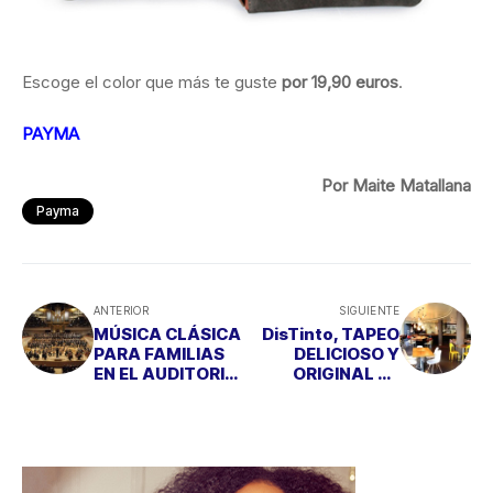
Escoge el color que más te guste
por 19,90 euros
.
PAYMA
Por Maite Matallana
Payma
ANTERIOR
SIGUIENTE
MÚSICA CLÁSICA
DisTinto, TAPEO
PARA FAMILIAS
DELICIOSO Y
EN EL AUDITORIO
ORIGINAL en
NACIONAL
pleno centro de
Madrid