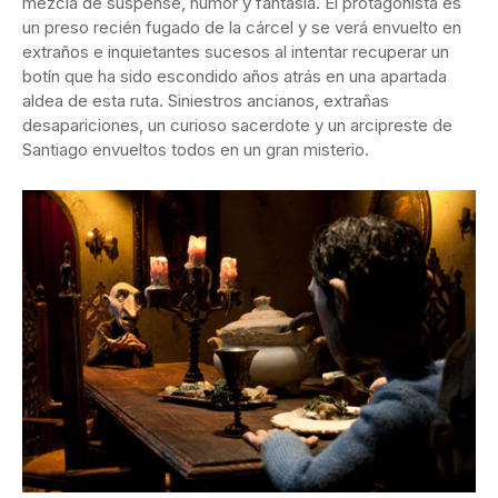
mezcla de suspense, humor y fantasía. El protagonista es
un preso recién fugado de la cárcel y se verá envuelto en
extraños e inquietantes sucesos al intentar recuperar un
botín que ha sido escondido años atrás en una apartada
aldea de esta ruta. Siniestros ancianos, extrañas
desapariciones, un curioso sacerdote y un arcipreste de
Santiago envueltos todos en un gran misterio.