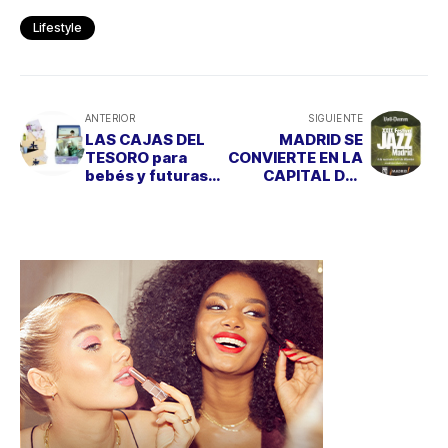
Lifestyle
ANTERIOR
SIGUIENTE
LAS CAJAS DEL
MADRID SE
TESORO para
CONVIERTE EN LA
bebés y futuras
CAPITAL DEL
mamás
JAZZ