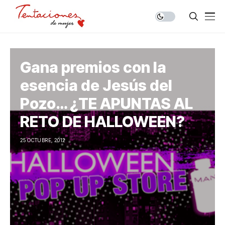
Gana premios con la
esencia de Jesús del
Pozo… ¿TE APUNTAS AL
RETO DE HALLOWEEN?
25 OCTUBRE, 2012