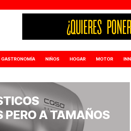
GASTRONOMÍA
NIÑOS
HOGAR
MOTOR
IN
STICOS
S PERO A TAMAÑOS