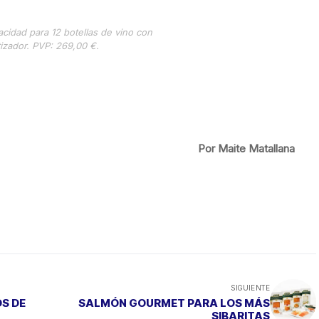
cidad para 12 botellas de vino con
tizador. PVP: 269,00 €.
Por Maite Matallana
SIGUIENTE
S DE
SALMÓN GOURMET PARA LOS MÁS
SIBARITAS