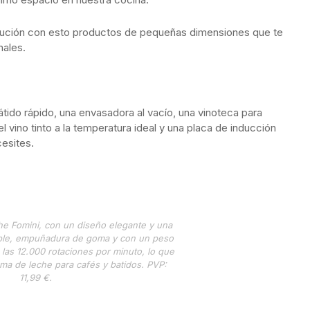
solución con esto productos de pequeñas dimensiones que te
nales.
tido rápido, una envasadora al vacío, una vinoteca para
l vino tinto a la temperatura ideal y una placa de inducción
cesites.
he Fomini, con un diseño elegante y una
dable, empuñadura de goma y con un peso
las 12.000 rotaciones por minuto, lo que
ma de leche para cafés y batidos. PVP:
11,99 €.