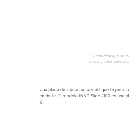
Quien diría que se tr
forma y color parece u
Una placa de inducción portátil que te permit
enchufe. El modelo INNO Slide 2100 es una p
€.