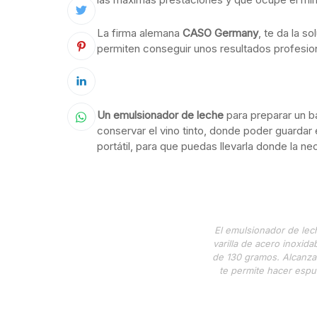
La firma alemana
CASO Germany
, te da la 
permiten conseguir unos resultados profesio
Un emulsionador de leche
para preparar un bá
conservar el vino tinto, donde poder guardar e
portátil, para que puedas llevarla donde la ne
El emulsionador de lec
varilla de acero inoxi
de 130 gramos. Alcanza 
te permite hacer espu