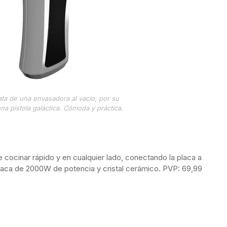
ata de una envasadora al vacío, por su
na pistola galáctica. Cómoda y práctica.
e cocinar rápido y en cualquier lado, conectando la placa a
laca de 2000W de potencia y cristal cerámico. PVP: 69,99