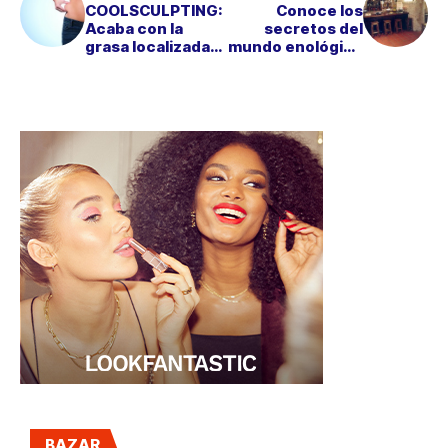
COOLSCULPTING:
Conoce los
Acaba con la
secretos del
grasa localizada
mundo enológico
congelando tus
en la ESCUELA DE
células
VINO DE AMAYRA
BAZAR