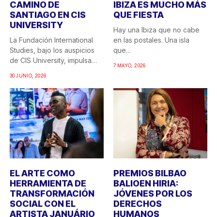
CAMINO DE
IBIZA ES MUCHO MÁS
SANTIAGO EN CIS
QUE FIESTA
UNIVERSITY
Hay una Ibiza que no cabe
La Fundación International
en las postales. Una isla
Studies, bajo los auspicios
que...
de CIS University, impulsa
7 MAYO, 2026
una...
30 JUNIO, 2026
EL ARTE COMO
PREMIOS BILBAO
HERRAMIENTA DE
BALIOEN HIRIA:
TRANSFORMACIÓN
JÓVENES POR LOS
SOCIAL CON EL
DERECHOS
ARTISTA JANUÁRIO
HUMANOS