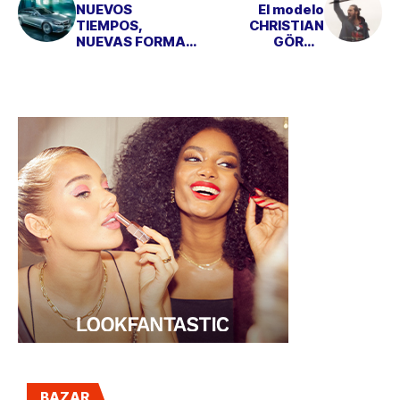
NUEVOS
El modelo
TIEMPOS,
CHRISTIAN
NUEVAS FORMAS:
GÖRAN
MERCEDES CLS
protagoniza la
SHOOTING BRAKE
campaña invernal
de EWAN
BAZAR