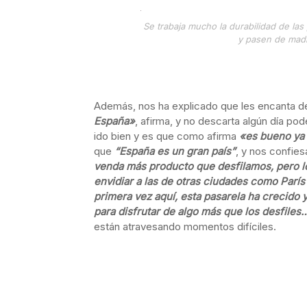
Se trabaja mucho la durabilidad de la
y pasen de madr
Además, nos ha explicado que les encanta de
España»
, afirma, y no descarta algún día pode
ido bien y es que como afirma
«es bueno ya
que
“España es un gran país”
, y nos confies
venda más producto que desfilamos, pero lo
envidiar a las de otras ciudades como París
primera vez aquí, esta pasarela ha crecido 
para disfrutar de algo más que los desfiles
están atravesando momentos difíciles.