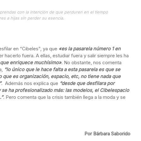
s prendas con la intención de que perduren en el tiempo
es a hijas sin perder su esencia.
sfilar en “Cibeles”, ya que
«es la pasarela número 1 en
r hacerlo fuera. A ellas, estudiar fuera y salir siempre les ha
 que enriquece muchísimo»
. No obstante, nos comenta
a,
“lo único que le hace falta a esta pasarela es que se
 que es organización, espacio, etc, no tiene nada que
”
. Además nos explica que
“desde que desfilara por
y se ha profesionalizado más: las modelos, el Cibelespacio
…”
. Pero comenta que la crisis también llega a la moda y se
Por Bárbara Saborido