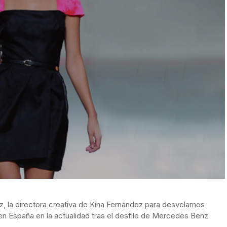
, la directora creativa de Kina Fernández para desvelarnos
 en España en la actualidad tras el desfile de Mercedes Benz