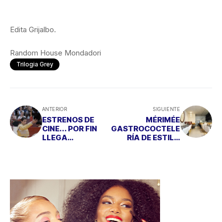
Edita Grijalbo.
Random House Mondadori
Trilogia Grey
ANTERIOR
SIGUIENTE
ESTRENOS DE
MÉRIMÉE
CINE... POR FIN
GASTROCOCTELE
LLEGA
RÍA DE ESTILO
“MANOLETE”
NEOYORQUINO Y
DISEÑO ITALIANO