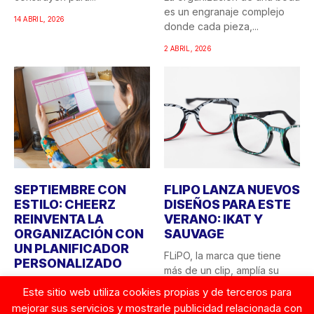
es un engranaje complejo
14 ABRIL, 2026
donde cada pieza,...
2 ABRIL, 2026
SEPTIEMBRE CON
FLIPO LANZA NUEVOS
ESTILO: CHEERZ
DISEÑOS PARA ESTE
REINVENTA LA
VERANO: IKAT Y
ORGANIZACIÓN CON
SAUVAGE
UN PLANIFICADOR
FLiPO, la marca que tiene
PERSONALIZADO
más de un clip, amplía su
El final del verano siempre
colección...
Este sitio web utiliza cookies propias y de terceros para
trae consigo esa sensación
mejorar sus servicios y mostrarle publicidad relacionada con
23 JUNIO, 2025