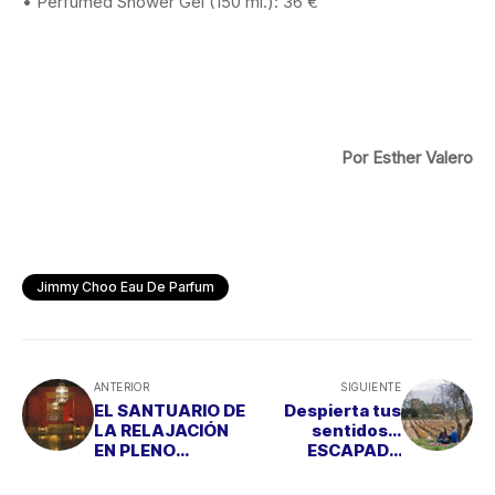
• Perfumed Shower Gel (150 ml.): 36 €
Por Esther Valero
Jimmy Choo Eau De Parfum
ANTERIOR
SIGUIENTE
EL SANTUARIO DE
Despierta tus
LA RELAJACIÓN
sentidos…
EN PLENO
ESCAPADA
CENTRO DE
ENOLÓGICA a
SEVILLA
Bodegas Torres