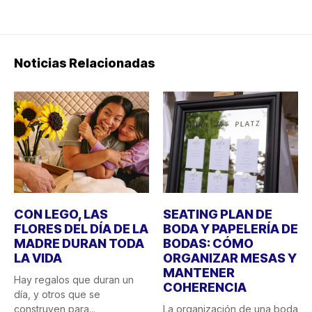
Noticias Relacionadas
CON LEGO, LAS
SEATING PLAN DE
FLORES DEL DÍA DE LA
BODA Y PAPELERÍA DE
MADRE DURAN TODA
BODAS: CÓMO
LA VIDA
ORGANIZAR MESAS Y
MANTENER
Hay regalos que duran un
COHERENCIA
día, y otros que se
construyen para...
La organización de una boda