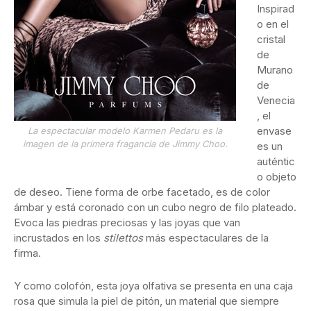
Inspirad
o en el
cristal
de
Murano
de
Venecia
, el
envase
La espectacular modelo Karmen Pedaru es la
imagen de la primera fragancia de Jimmy Choo.
es un
auténtic
o objeto
de deseo. Tiene forma de orbe facetado, es de color
ámbar y está coronado con un cubo negro de filo plateado.
Evoca las piedras preciosas y las joyas que van
incrustados en los
stilettos
más espectaculares de la
firma.
Y como colofón, esta joya olfativa se presenta en una caja
rosa que simula la piel de pitón, un material que siempre