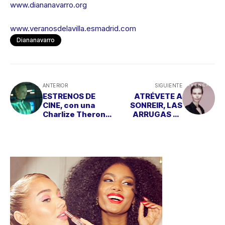
www.diananavarro.org
www.veranosdelavilla.esmadrid.com
Diananavarro
ANTERIOR
SIGUIENTE
ESTRENOS DE
ATRÉVETE A
CINE, con una
SONREIR, LAS
Charlize Theron
ARRUGAS SE
de ciencia ficción
CORRIGEN