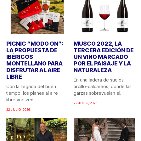
PICNIC “MODO ON”:
MUSCO 2022, LA
LA PROPUESTA DE
TERCERA EDICIÓN DE
IBÉRICOS
UN VINO MARCADO
MONTELLANO PARA
POR EL PAISAJE Y LA
DISFRUTAR AL AIRE
NATURALEZA
LIBRE
En una ladera de suelos
Con la llegada del buen
arcillo-calcáreos, donde las
tiempo, los planes al aire
garzas sobrevuelan el
libre vuelven...
recuerdo...
22 JULIO, 2026
22 JULIO, 2026