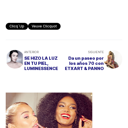
Clicq´Up
Veuve Clicquot
ANTERIOR
SIGUIENTE
SE HIZO LA LUZ
Da un paseo por
EN TU PIEL,
los años 70 con
LUMINESSENCE
ETXART & PANNO