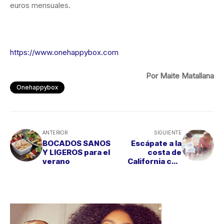
euros mensuales.
https://www.onehappybox.com
Por Maite Matallana
Onehappybox
ANTERIOR
SIGUIENTE
BOCADOS SANOS
Escápate a la
Y LIGEROS para el
costa de
verano
California con
“Sunny Days in
L.A”, de EWAN